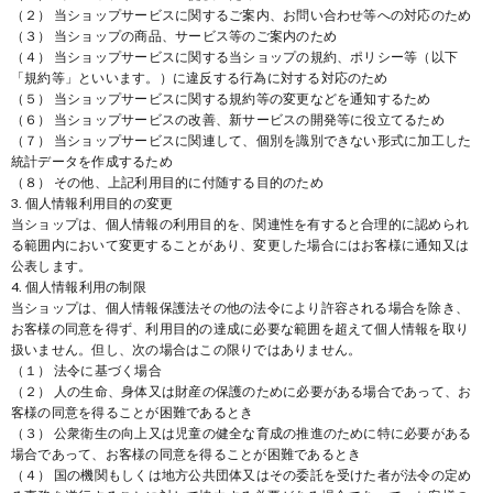
（２） 当ショップサービスに関するご案内、お問い合わせ等への対応のため
（３） 当ショップの商品、サービス等のご案内のため
（４） 当ショップサービスに関する当ショップの規約、ポリシー等（以下
「規約等」といいます。）に違反する行為に対する対応のため
（５） 当ショップサービスに関する規約等の変更などを通知するため
（６） 当ショップサービスの改善、新サービスの開発等に役立てるため
（７） 当ショップサービスに関連して、個別を識別できない形式に加工した
統計データを作成するため
（８） その他、上記利用目的に付随する目的のため
3. 個人情報利用目的の変更
当ショップは、個人情報の利用目的を、関連性を有すると合理的に認められ
る範囲内において変更することがあり、変更した場合にはお客様に通知又は
公表します。
4. 個人情報利用の制限
当ショップは、個人情報保護法その他の法令により許容される場合を除き、
お客様の同意を得ず、利用目的の達成に必要な範囲を超えて個人情報を取り
扱いません。但し、次の場合はこの限りではありません。
（１） 法令に基づく場合
（２） 人の生命、身体又は財産の保護のために必要がある場合であって、お
客様の同意を得ることが困難であるとき
（３） 公衆衛生の向上又は児童の健全な育成の推進のために特に必要がある
場合であって、お客様の同意を得ることが困難であるとき
（４） 国の機関もしくは地方公共団体又はその委託を受けた者が法令の定め