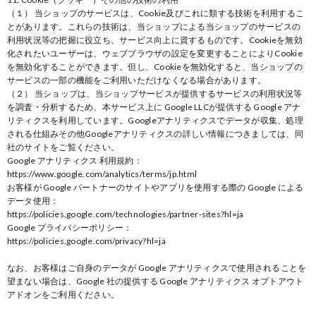
（１） 当ショップのサービスは、Cookie及びこれに類する技術を利用するこ
とがあります。これらの技術は、当ショップによる当ショップのサービスの
利用状況等の把握に役立ち、サービス向上に資するものです。Cookieを無効
化されたいユーザーは、ウェブブラウザの設定を変更することによりCookie
を無効化することができます。但し、Cookieを無効化すると、当ショップの
サービスの一部の機能をご利用いただけなくなる場合があります。
（２） 当ショップは、当ショップサービスが提供するサービスの利用状況等
を調査・分析するため、本サービス上に Google LLCが提供する Google アナ
リティクスを利用しています。Googleアナリティクスでデータが収集、処理
される仕組みその他Googleアナリティクスの詳しい情報につきましては、同
社のサイトをご覧ください。
Google アナリティクス 利用規約：
https://www.google.com/analytics/terms/jp.html
お客様が Google パートナーのサイトやアプリを使用する際の Google による
データ使用：
https://policies.google.com/technologies/partner-sites?hl=ja
Google プライバシーポリシー：
https://policies.google.com/privacy?hl=ja
なお、お客様はご自身のデータが Google アナリティクスで使用されることを
望まない場合は、Google 社の提供する Google アナリティクス オプトアウト
アドオンをご利用ください。