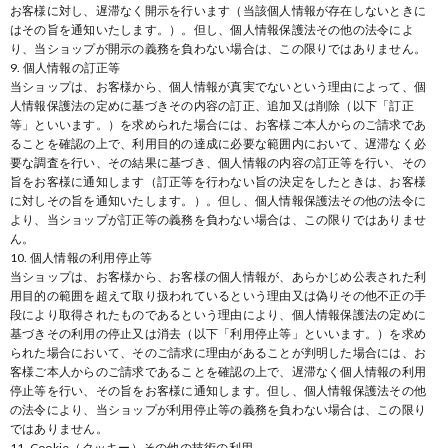
お客様に対し、遅滞なく開示を行います（当該個人情報が存在しないときに
はその旨を通知いたします。）。但し、個人情報保護法その他の法令によ
り、当ショップが開示の義務を負わない場合は、この限りではありません。
9. 個人情報の訂正等
当ショップは、お客様から、個人情報が真実でないという理由によって、個
人情報保護法の定めに基づきその内容の訂正、追加又は削除（以下「訂正
等」といいます。）を求められた場合には、お客様ご本人からのご請求であ
ることを確認の上で、利用目的の達成に必要な範囲内において、遅滞なく必
要な調査を行い、その結果に基づき、個人情報の内容の訂正等を行い、その
旨をお客様に通知します（訂正等を行わない旨の決定をしたときは、お客様
に対しその旨を通知いたします。）。但し、個人情報保護法その他の法令に
より、当ショップが訂正等の義務を負わない場合は、この限りではありませ
ん。
10. 個人情報の利用停止等
当ショップは、お客様から、お客様の個人情報が、あらかじめ公表された利
用目的の範囲を超えて取り扱われているという理由又は偽りその他不正の手
段により取得されたものであるという理由により、個人情報保護法の定めに
基づきその利用の停止又は消去（以下「利用停止等」といいます。）を求め
られた場合において、そのご請求に理由があることが判明した場合には、お
客様ご本人からのご請求であることを確認の上で、遅滞なく個人情報の利用
停止等を行い、その旨をお客様に通知します。但し、個人情報保護法その他
の法令により、当ショップが利用停止等の義務を負わない場合は、この限り
ではありません。
11. Cookie（クッキー）その他の技術の利用