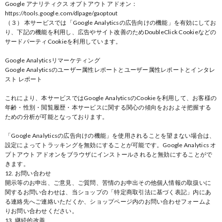
Google アナリティクス オプトアウト アドオン：
https://tools.google.com/dlpage/gaoptout
（３） 本サービスでは「Google Analyticsの広告向けの機能」を有効にしてお
り、下記の機能を利用し、広告やサイト改善のためDoubleClick Cookieなどの
サードパーティCookieを利用しています。
Google Analyticsリマーケティング
Google Analyticsのユーザー属性レポートとユーザー属性レポートとインタレ
スト レポート
これにより、本サービスではGoogle AnalyticsのCookieを利用して、お客様の
年齢・性別・閲覧履歴・本サービスに関する関心の傾向をおおよそ把握する
ための分析が可能となっております。
「Google Analyticsの広告向けの機能」を使用されることを望まない場合は、
設定によってトラッキングを無効にすることが可能です。Google Analytics オ
プトアウト アドオンをブラウザにインストールされると無効にすることがで
きます。
12. お問い合わせ
開示等のお申出、ご意見、ご質問、苦情のお申出その他個人情報の取扱いに
関するお問い合わせは、当ショップの「特定商取引法に基づく表記」内にあ
る連絡先へご連絡いただくか、ショップページ内のお問い合わせフォームよ
りお問い合わせください。
13. 継続的改善