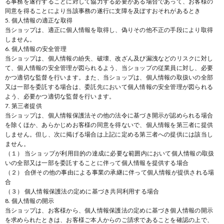
る事務を遂行することに対して協力する必要がある場合であって、お客様の
同意を得ることにより当該事務の遂行に支障を及ぼすおそれがあるとき
5. 個人情報の適正な取得
当ショップは、適正に個人情報を取得し、偽りその他不正の手段により取得
しません。
6. 個人情報の安全管理
当ショップは、個人情報の紛失、破壊、改ざん及び漏洩などのリスクに対し
て、個人情報の安全管理が図られるよう、当ショップの従業員に対し、必要
かつ適切な監督を行います。また、当ショップは、個人情報の取扱いの全部
又は一部を委託する場合は、委託先において個人情報の安全管理が図られる
よう、必要かつ適切な監督を行います。
7. 第三者提供
当ショップは、個人情報保護法その他の法令に基づき開示が認められる場合
を除くほか、あらかじめお客様の同意を得ないで、個人情報を第三者に提供
しません。但し、次に掲げる場合は上記に定める第三者への提供には該当し
ません。
（１） 当ショップが利用目的の達成に必要な範囲内において個人情報の取扱
いの全部又は一部を委託することに伴って個人情報を提供する場合
（２） 合併その他の事由による事業の承継に伴って個人情報が提供される場
合
（３） 個人情報保護法の定めに基づき共同利用する場合
8. 個人情報の開示
当ショップは、お客様から、個人情報保護法の定めに基づき個人情報の開示
を求められたときは、お客様ご本人からのご請求であることを確認の上で、