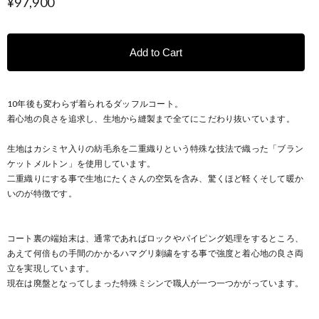
¥97,900
Add to Cart
10年後も変わらず着られるダッフルコート。
着心地の良さを追求し、生地から縫製まで全てにこだわり抜いています。
生地はカシミヤ入りの紡毛糸を二重織りという特殊な技法で織った「ブラン
ケットメルトン」を使用しています。
二重織りにする事で生地にたくさんの空気を含み、驚くほど軽くそして暖か
いのが特徴です。
コート裏の端始末は、通常であればロックやパイピング処理をするところ、
あえて何倍もの手間のかかるハマグリ刺繍をする事で強度と着心地の良さ両
立を実現しています。
現在は廃盤となってしまった特殊ミシンで職人が一つ一つかがっています。