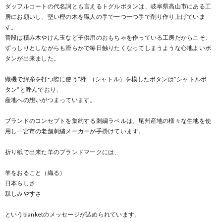
ダッフルコートの代名詞とも言えるトグルボタンは、岐阜県高山市にある工
房にお願いし、堅い樫の木を職人の手で一つ一つ手で削り作り上げていま
す。
普段は積み木やけん玉など子供用のおもちゃを作っている工房だからこそ、
ずっしりとしながらも滑らかで毎日触りたくなってしまうような心地よいボ
タンが出来ました。
織機で緯糸を打つ際に使う“杼”（シャトル）を模したボタンは“シャトルボ
タン”と呼んでおり、
産地への想いがつまっています。
ブランドのコンセプトを集約する刺繍ラベルは、尾州産地の様々な生地を使
用し一宮市の老舗刺繍メーカーが手掛けています。
折り紙で出来た羊のブランドマークには、
羊をおること（織る）
日本らしさ
親しみやすさ
というblanketのメッセージが込められています。