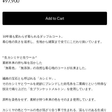
¥97,900
Add to Cart
10年後も変わらず着られるダッフルコート。
着心地の良さを追求し、生地から縫製まで全てにこだわり抜いています。
" 生カシミヤと生ウール "
素材本来の持ち味を活かした
「無着色」「無添加」の自然な着心地のコートが出来ました。
繊維の宝石とも呼ばれる「カシミヤ」。
そのカシミヤとウールを絶妙にブレンドした紡毛糸を二重織りという特殊な
技法で織り上げた「生ブランケットメルトン」を使用しています。
原料を染色をせず、素材が持つ本来の色をそのまま使用しています。
カシミヤの色とウールの色が混ざり合う事で生まれる、温もりのある生成り